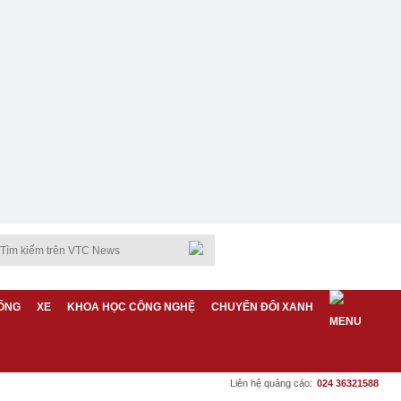
ỐNG
XE
KHOA HỌC CÔNG NGHỆ
CHUYỂN ĐỔI XANH
Liên hệ quảng cáo:
024 36321588