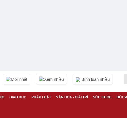
Mới nhất
Xem nhiều
Bình luận nhiều
IỚI
GIÁO DỤC
PHÁP LUẬT
VĂN HÓA - GIẢI TRÍ
SỨC KHỎE
ĐỜI S