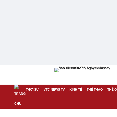
THỜI SỰ
VTC NEWS TV
KINH TẾ
THỂ THAO
THẾ G