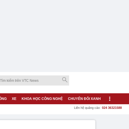
ỐNG
XE
KHOA HỌC CÔNG NGHỆ
CHUYỂN ĐỔI XANH
Liên hệ quảng cáo:
024 36321588