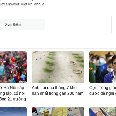
iới showbiz Việt khi anh là
Xem thêm
ở Hà Nội sắp
Anh trải qua tháng 7 khô
Cựu Tổng giá
ng lập, có nơi
hạn nhất trong gần 200 năm
được đề nghị 
uống 21 trường