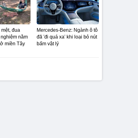
 mệt, đua
Mercedes-Benz: Ngành ô tô
i nghiệm nằm
đã 'đi quá xa' khi loại bỏ nút
 ở miền Tây
bấm vật lý