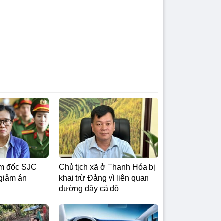
m đốc SJC
Chủ tịch xã ở Thanh Hóa bị
giảm án
khai trừ Đảng vì liên quan
đường dây cá độ