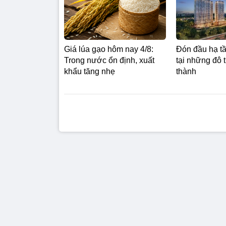
Giá lúa gạo hôm nay 4/8:
Đón đầu hạ tầ
Trong nước ổn định, xuất
tại những đô 
khẩu tăng nhẹ
thành