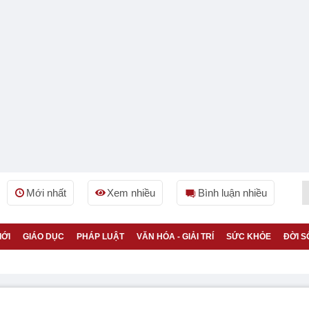
Mới nhất
Xem nhiều
Bình luận nhiều
IỚI
GIÁO DỤC
PHÁP LUẬT
VĂN HÓA - GIẢI TRÍ
SỨC KHỎE
ĐỜI S