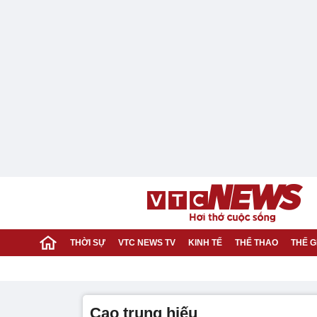
THỜI SỰ
VTC NEWS TV
KINH TẾ
THỂ THAO
THẾ G
cao trung hiếu