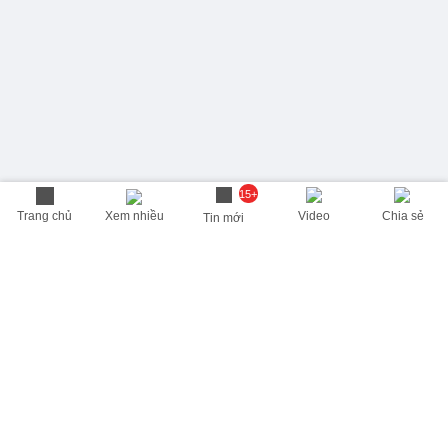
15+
Trang chủ
Xem nhiều
Video
Chia sẻ
Tin mới