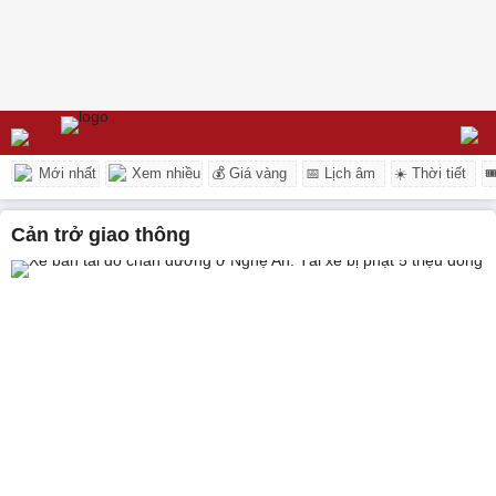
Mới nhất
Xem nhiều
💰 Giá vàng
📅 Lịch âm
☀️ Thời tiết

cản trở giao thông