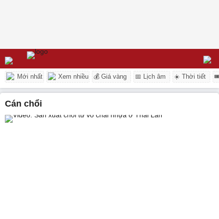
Mới nhất
Xem nhiều
💰 Giá vàng
📅 Lịch âm
☀️ Thời tiết

cán chổi