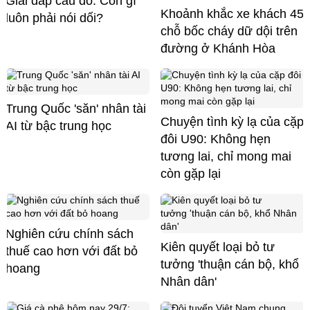
Giải đáp câu đố: Con gì
Khoảnh khắc xe khách 45
luôn phải nói dối?
chỗ bốc cháy dữ dội trên
đường ở Khánh Hòa
Trung Quốc 'săn' nhân tài
Chuyện tình kỳ lạ của cặp
AI từ bậc trung học
đôi U90: Không hẹn
tương lai, chỉ mong mai
còn gặp lại
Nghiên cứu chính sách
Kiên quyết loại bỏ tư
thuế cao hơn với đất bỏ
tưởng 'thuận cán bộ, khổ
hoang
Nhân dân'