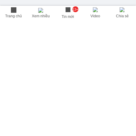
13+
Trang chủ
Xem nhiều
Video
Chia sẻ
Tin mới
THÔNG TIN HỮU ÍCH
Cập nhật nhanh các thông tin được quan tâm mỗi ngày
Lịch âm hôm nay