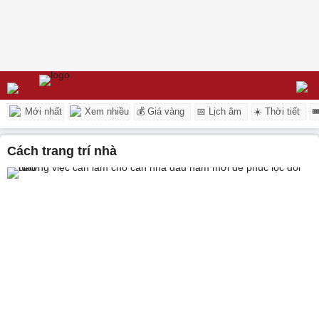
Mới nhất
Xem nhiều
💰 Giá vàng
📅 Lịch âm
☀️ Thời tiết

cách trang trí nhà