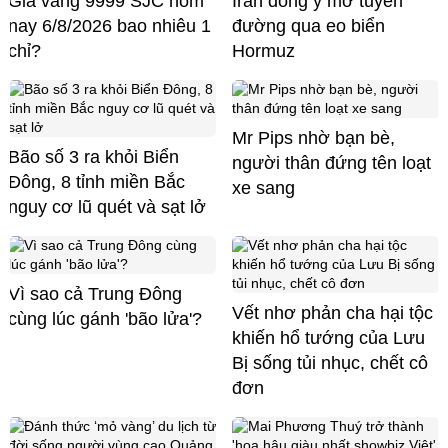
Giá vàng 9999 SJC hôm
Iran đồng ý mở tuyến
nay 6/8/2026 bao nhiêu 1
đường qua eo biển
chỉ?
Hormuz
Mr Pips nhờ bạn bè,
Bão số 3 ra khỏi Biển
người thân đứng tên loạt
Đông, 8 tỉnh miền Bắc
xe sang
nguy cơ lũ quét và sạt lở
Vì sao cả Trung Đông
Vết nhơ phản cha hại tộc
cùng lúc gánh 'bão lửa'?
khiến hổ tướng của Lưu
Bị sống tủi nhục, chết cô
đơn