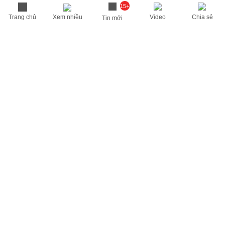
15+
Trang chủ
Xem nhiều
Video
Chia sẻ
Tin mới
THÔNG TIN HỮU ÍCH
Cập nhật nhanh các thông tin được quan tâm mỗi ngày
Lịch âm hôm nay
Dự báo thời tiết hôm nay