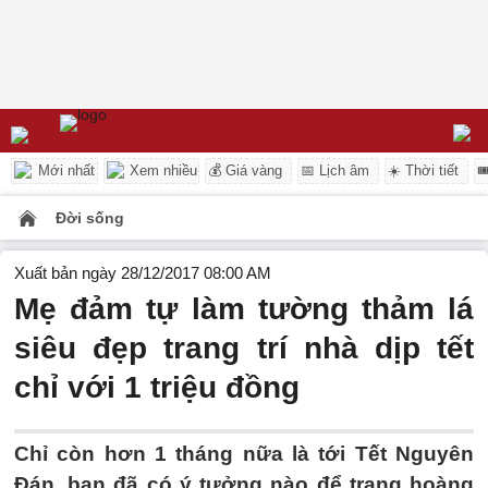
Mới nhất
Xem nhiều
💰 Giá vàng
📅 Lịch âm
☀️ Thời tiết

Đời sống
Xuất bản ngày 28/12/2017 08:00 AM
Mẹ đảm tự làm tường thảm lá
siêu đẹp trang trí nhà dịp tết
chỉ với 1 triệu đồng
Chỉ còn hơn 1 tháng nữa là tới Tết Nguyên
Đán, bạn đã có ý tưởng nào để trang hoàng