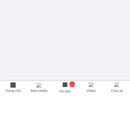
12+
Trang chủ
Xem nhiều
Video
Chia sẻ
Tin mới