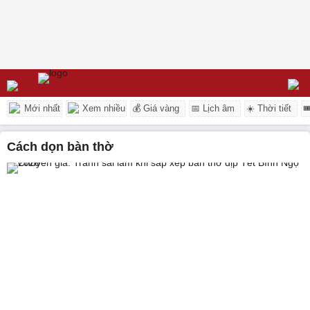
Mới nhất
Xem nhiều
💰 Giá vàng
📅 Lịch âm
☀️ Thời tiết

cách dọn bàn thờ