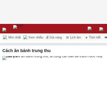
Mới nhất
Xem nhiều
💰 Giá vàng
📅 Lịch âm
☀️ Thời tiết

cách ăn bánh trung thu