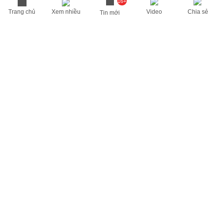
16+
Trang chủ
Xem nhiều
Video
Chia sẻ
Tin mới
THÔNG TIN HỮU ÍCH
Cập nhật nhanh các thông tin được quan tâm mỗi ngày
Lịch âm hôm nay
Dự báo thời tiết hôm nay