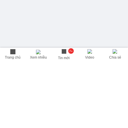
7+
Trang chủ
Xem nhiều
Video
Chia sẻ
Tin mới