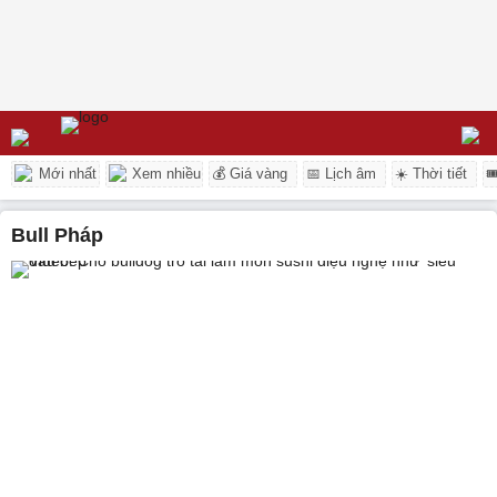
Mới nhất
Xem nhiều
💰 Giá vàng
📅 Lịch âm
☀️ Thời tiết

Bull Pháp