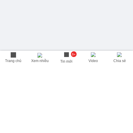
8+
Trang chủ
Xem nhiều
Video
Chia sẻ
Tin mới