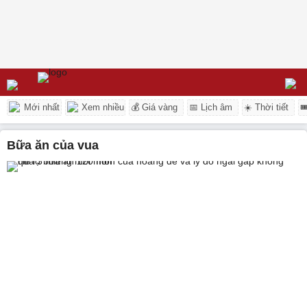
Mới nhất
Xem nhiều
💰 Giá vàng
📅 Lịch âm
☀️ Thời tiết

bữa ăn của vua