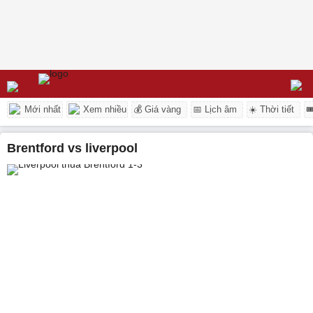
Mới nhất
Xem nhiều
💰 Giá vàng
📅 Lịch âm
☀️ Thời tiết

brentford vs liverpool