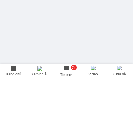
7+
Trang chủ
Xem nhiều
Video
Chia sẻ
Tin mới