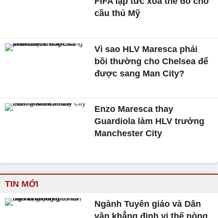
FIFA lập tức xóa thẻ đỏ cho
cầu thủ Mỹ
Vì sao HLV Maresca phải
bồi thường cho Chelsea để
được sang Man City?
Enzo Maresca thay
Guardiola làm HLV trưởng
Manchester City
TIN MỚI
Ngành Tuyên giáo và Dân
vận khẳng định vị thế nòng