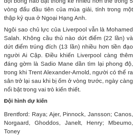
đội bóng nào đạt thống kê nhiều hơn thế trong 5
vòng đấu đầu tiên của mùa giải, tính trong một
thập kỷ qua ở Ngoại Hạng Anh.
Ngôi sao chủ lực của Liverpool vẫn là Mohamed
Salah. Không cầu thủ nào dứt điểm (22 lần) và
dứt điểm trúng đích (13 lần) nhiều hơn tiền đạo
người Ai Cập. Điều khiến Liverpool càng thêm
đáng gờm là Sadio Mane dần tìm lại phong độ,
trong khi Trent Alexander-Arnold, người có thể ra
sân trở lại sau khi bị ốm ở vòng trước, ngày càng
nổi bật trong vai trò kiến thiết.
Đội hình dự kiến
Brentford: Raya; Ajer, Pinnock, Jansson; Canos,
Norgaard, Ghoddos, Janelt, Henry; Mbeumo,
Toney