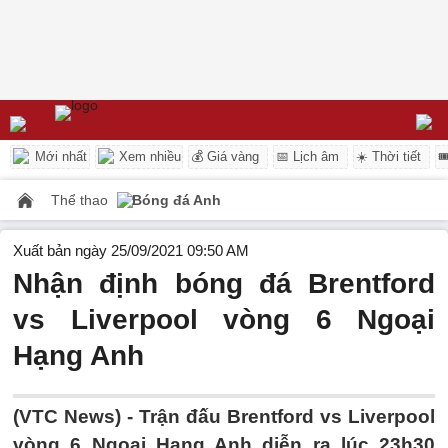
Mới nhất
Xem nhiều
💰 Giá vàng
📅 Lịch âm
☀️ Thời tiết

Thể thao
Bóng đá Anh
Xuất bản ngày 25/09/2021 09:50 AM
Nhận định bóng đá Brentford
vs Liverpool vòng 6 Ngoại
Hạng Anh
(VTC News) -
Trận đấu Brentford vs Liverpool
vòng 6 Ngoại Hạng Anh diễn ra lúc 23h30