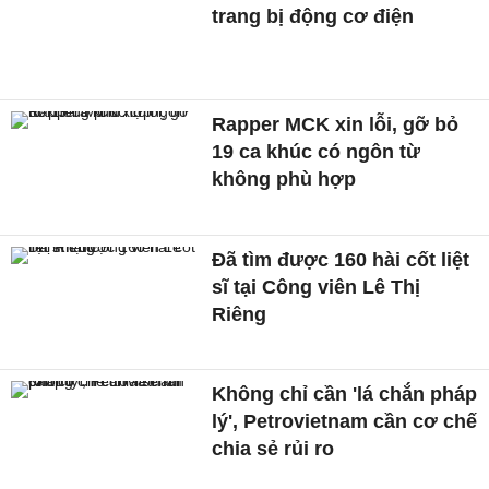
trang bị động cơ điện
Rapper MCK xin lỗi, gỡ bỏ
19 ca khúc có ngôn từ
không phù hợp
Đã tìm được 160 hài cốt liệt
sĩ tại Công viên Lê Thị
Riêng
Không chỉ cần 'lá chắn pháp
lý', Petrovietnam cần cơ chế
chia sẻ rủi ro