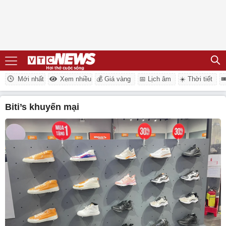
Mới nhất
Xem nhiều
💰 Giá vàng
📅 Lịch âm
☀️ Thời tiết

Biti’s khuyến mại