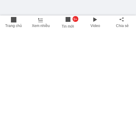
9+
Trang chủ
Xem nhiều
Video
Chia sẻ
Tin mới
THÔNG TIN HỮU ÍCH
Cập nhật nhanh các thông tin được quan tâm mỗi ngày