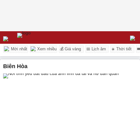
Mới nhất
Xem nhiều
💰 Giá vàng
📅 Lịch âm
☀️ Thời tiết

Biên Hòa