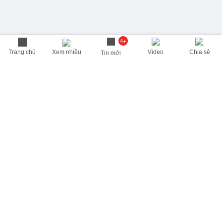
4+
Trang chủ
Xem nhiều
Video
Chia sẻ
Tin mới
THÔNG TIN HỮU ÍCH
Cập nhật nhanh các thông tin được quan tâm mỗi ngày