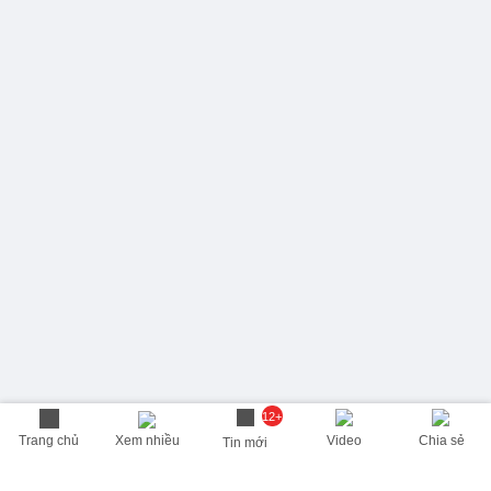
12+
Trang chủ
Xem nhiều
Video
Chia sẻ
Tin mới