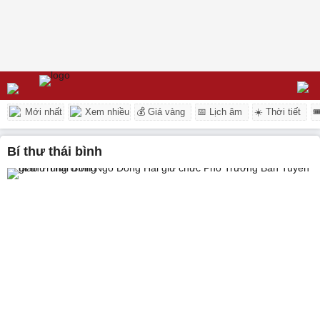
Mới nhất
Xem nhiều
💰 Giá vàng
📅 Lịch âm
☀️ Thời tiết

bí thư thái bình