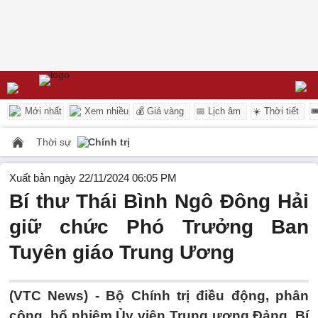
Mới nhất
Xem nhiều
💰 Giá vàng
📅 Lịch âm
☀️ Thời tiết

Thời sự
Chính trị
Xuất bản ngày 22/11/2024 06:05 PM
Bí thư Thái Bình Ngô Đông Hải
giữ chức Phó Trưởng Ban
Tuyên giáo Trung Ương
(VTC News) -
Bộ Chính trị điều động, phân
công, bổ nhiệm Ủy viên Trung ương Đảng, Bí