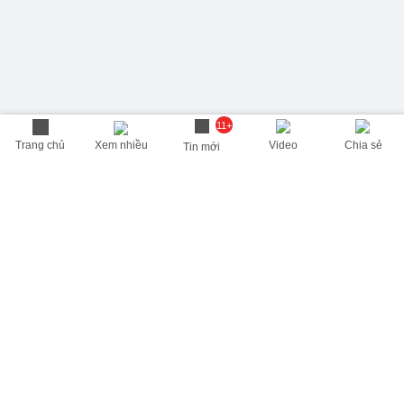
11+
Trang chủ
Xem nhiều
Video
Chia sẻ
Tin mới