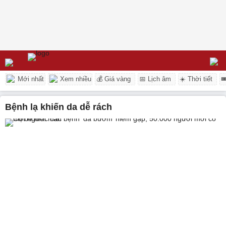
Mới nhất
Xem nhiều
💰 Giá vàng
📅 Lịch âm
☀️ Thời tiết

Bệnh lạ khiến da dễ rách