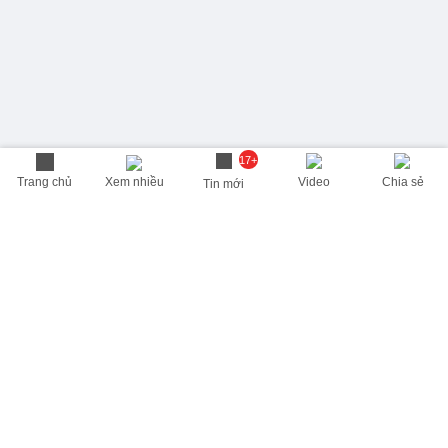
17+
Trang chủ
Xem nhiều
Video
Chia sẻ
Tin mới