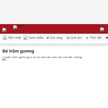
Mới nhất
Xem nhiều
💰 Giá vàng
📅 Lịch âm
☀️ Thời tiết

bẻ trộm gương