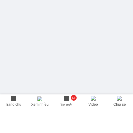
4+
Trang chủ
Xem nhiều
Video
Chia sẻ
Tin mới