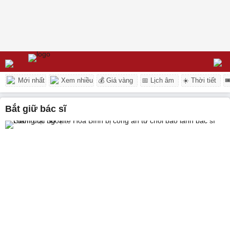
Mới nhất
Xem nhiều
💰 Giá vàng
📅 Lịch âm
☀️ Thời tiết

bắt giữ bác sĩ