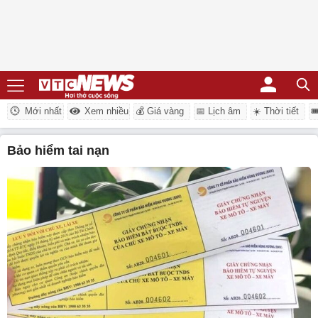
Mới nhất
Xem nhiều
💰 Giá vàng
📅 Lịch âm
☀️ Thời tiết

bảo hiểm tai nạn