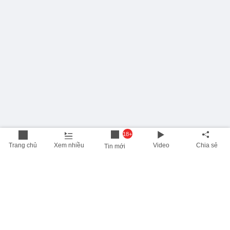
18+
Trang chủ
Xem nhiều
Video
Chia sẻ
Tin mới