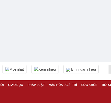
Mới nhất
Xem nhiều
Bình luận nhiều
IỚI
GIÁO DỤC
PHÁP LUẬT
VĂN HÓA - GIẢI TRÍ
SỨC KHỎE
ĐỜI S