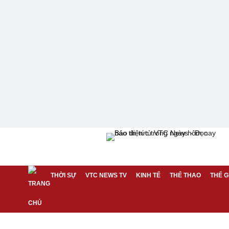
THỜI SỰ
VTC NEWS TV
KINH TẾ
THỂ THAO
THẾ G