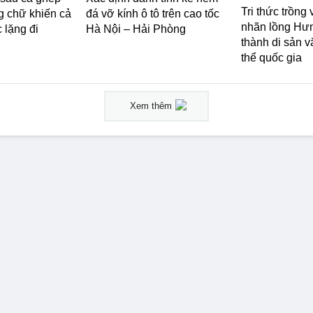
Tri thức trồng
g chữ khiến cả
đá vỡ kính ô tô trên cao tốc
nhãn lồng Hưn
 lặng đi
Hà Nội – Hải Phòng
thành di sản v
thể quốc gia
Xem thêm