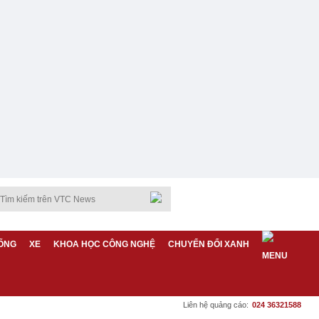
ỐNG
XE
KHOA HỌC CÔNG NGHỆ
CHUYỂN ĐỔI XANH
Liên hệ quảng cáo:
024 36321588