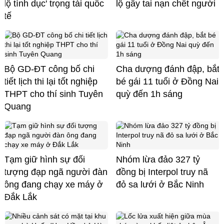
lộ tình dục' trọng tài quốc
lộ gây tai nạn chết người
tế
Bộ GD-ĐT công bố chi
Cha dượng đánh đập, bắt
tiết lịch thi lại tốt nghiệp
bé gái 11 tuổi ở Đồng Nai
THPT cho thí sinh Tuyên
quỳ đến 1h sáng
Quang
Tạm giữ hình sự đối
Nhóm lừa đảo 327 tỷ
tượng đạp ngã người đàn
đồng bị Interpol truy nã
ông đang chạy xe máy ở
đỏ sa lưới ở Bắc Ninh
Đắk Lắk