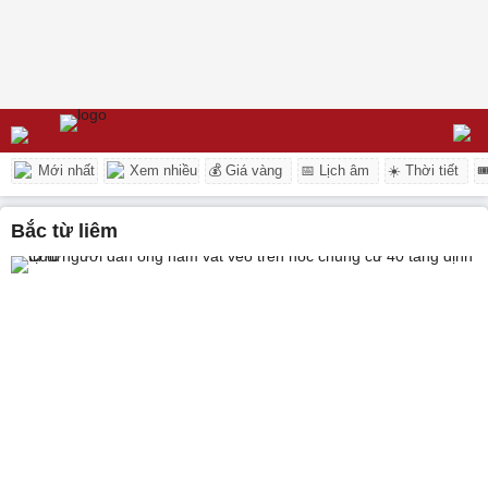
Mới nhất
Xem nhiều
💰 Giá vàng
📅 Lịch âm
☀️ Thời tiết

bắc từ liêm