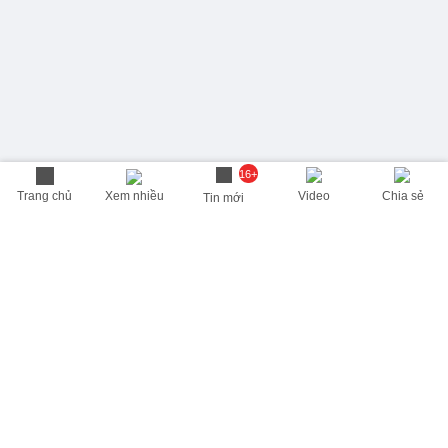
16+
Trang chủ
Xem nhiều
Video
Chia sẻ
Tin mới