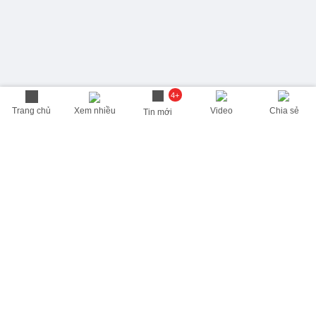
4+
Trang chủ
Xem nhiều
Video
Chia sẻ
Tin mới