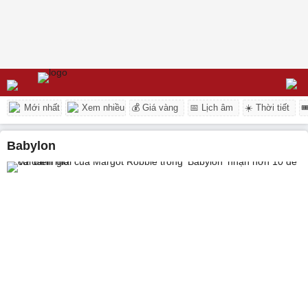
Mới nhất
Xem nhiều
💰 Giá vàng
📅 Lịch âm
☀️ Thời tiết

babylon