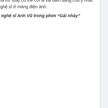
á mì. Đây có thể coi là vai diễn đáng chú ý nhất
nghệ sĩ ở mảng điện ảnh.
ố nghệ sĩ Anh Vũ trong phim “Gái nhảy”