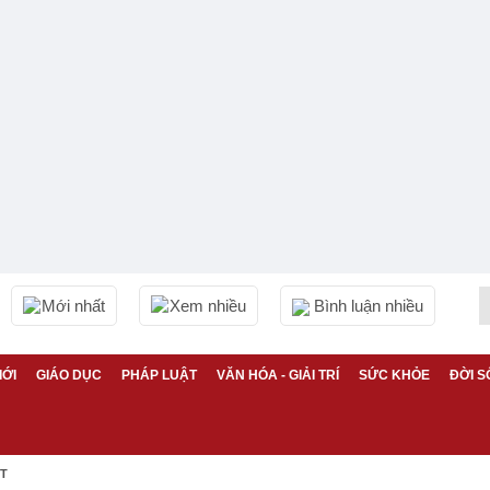
Mới nhất
Xem nhiều
Bình luận nhiều
IỚI
GIÁO DỤC
PHÁP LUẬT
VĂN HÓA - GIẢI TRÍ
SỨC KHỎE
ĐỜI S
ỆT