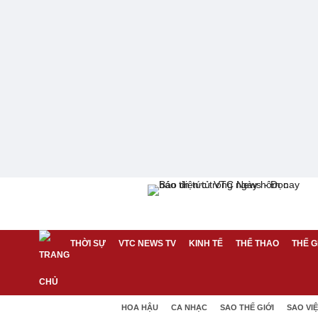
THỜI SỰ
VTC NEWS TV
KINH TẾ
THỂ THAO
THẾ G
HOA HẬU
CA NHẠC
SAO THẾ GIỚI
SAO VI