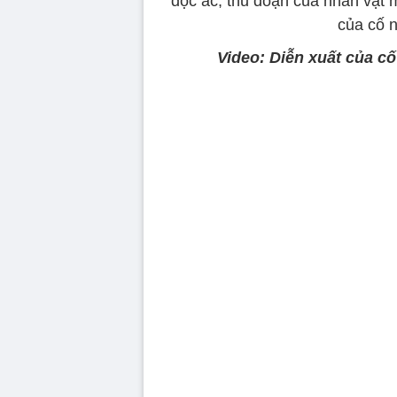
độc ác, thủ đoạn của nhân vật m
của cố 
Video: Diễn xuất của c