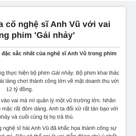
a cố nghệ sĩ Anh Vũ với vai
ng phim 'Gái nhảy'
 đặc sắc nhất của nghệ sĩ Anh Vũ trong phim
ng thực hiện bộ phim
Gái nhảy.
Bộ phim khai thác
ái làng chơi thành công lớn về mặt doanh thu với
12 tỷ đồng.
 vào vai má mì quản lý một vũ trường lớn. Nhân
 mặc rất đỏm dáng. Anh ta đối xử rất tàn bạo với
hảy và cuối cùng bị họ trả thù.
 nghệ sĩ hài Anh Vũ đã khắc họa thành công sự