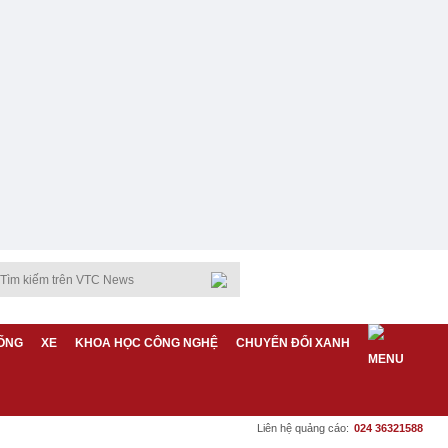
ỐNG
XE
KHOA HỌC CÔNG NGHỆ
CHUYỂN ĐỔI XANH
Liên hệ quảng cáo:
024 36321588