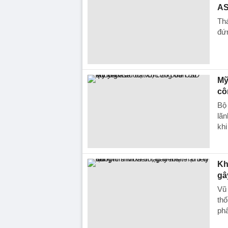
AS
Thá
đứn
Mỹ
cô
Bộ 
lãn
khi
Kh
gâ
Vũ 
thố
phẩ