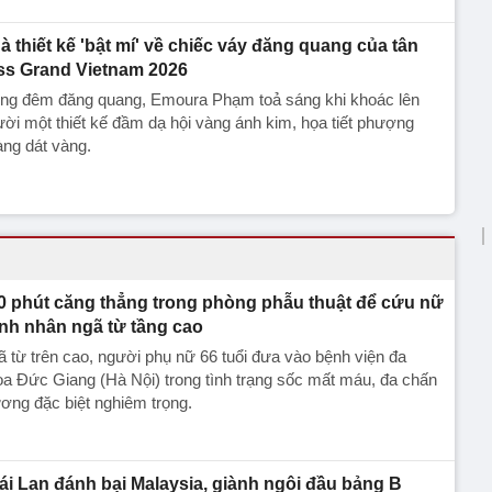
à thiết kế 'bật mí' về chiếc váy đăng quang của tân
ss Grand Vietnam 2026
ong đêm đăng quang, Emoura Phạm toả sáng khi khoác lên
ời một thiết kế đầm dạ hội vàng ánh kim, họa tiết phượng
ng dát vàng.
0 phút căng thẳng trong phòng phẫu thuật để cứu nữ
nh nhân ngã từ tầng cao
 từ trên cao, người phụ nữ 66 tuổi đưa vào bệnh viện đa
a Đức Giang (Hà Nội) trong tình trạng sốc mất máu, đa chấn
ơng đặc biệt nghiêm trọng.
ái Lan đánh bại Malaysia, giành ngôi đầu bảng B