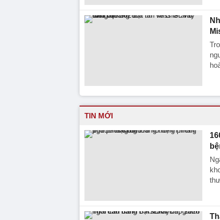
Nh
Mi
Tr
ngư
hoà
TIN MỚI
16
bệ
Ngã
kho
thư
Th