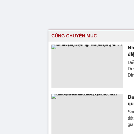
CÙNG CHUYÊN MỤC
Nh
đi
Diễ
Dươ
Đin
Ba
qu
Sa
tiế
già