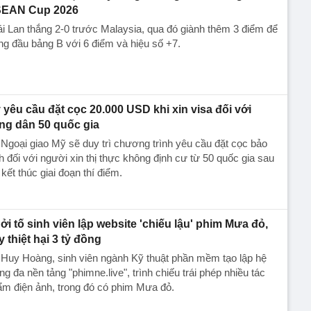
EAN Cup 2026
i Lan thắng 2-0 trước Malaysia, qua đó giành thêm 3 điểm để
g đầu bảng B với 6 điểm và hiệu số +7.
 yêu cầu đặt cọc 20.000 USD khi xin visa đối với
ng dân 50 quốc gia
Ngoại giao Mỹ sẽ duy trì chương trình yêu cầu đặt cọc bảo
h đối với người xin thị thực không định cư từ 50 quốc gia sau
 kết thúc giai đoạn thí điểm.
ởi tố sinh viên lập website 'chiếu lậu' phim Mưa đỏ,
y thiệt hại 3 tỷ đồng
Huy Hoàng, sinh viên ngành Kỹ thuật phần mềm tạo lập hệ
ng đa nền tảng "phimne.live", trình chiếu trái phép nhiều tác
m điện ảnh, trong đó có phim Mưa đỏ.