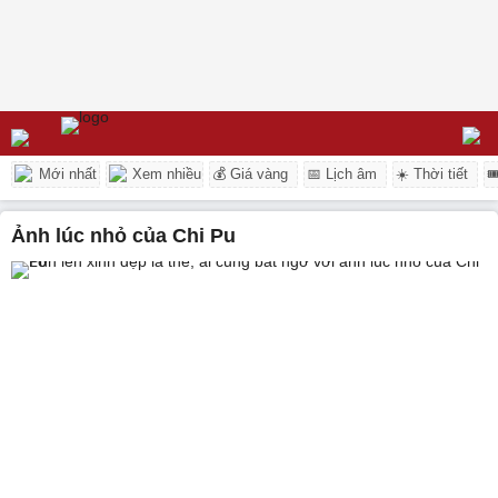
Mới nhất
Xem nhiều
💰 Giá vàng
📅 Lịch âm
☀️ Thời tiết

ảnh lúc nhỏ của Chi Pu