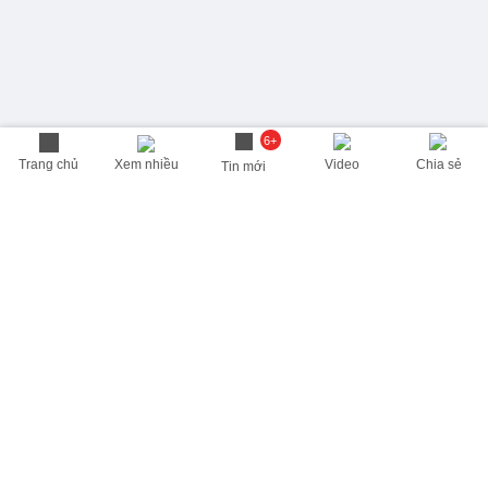
6+
Trang chủ
Xem nhiều
Video
Chia sẻ
Tin mới
THÔNG TIN HỮU ÍCH