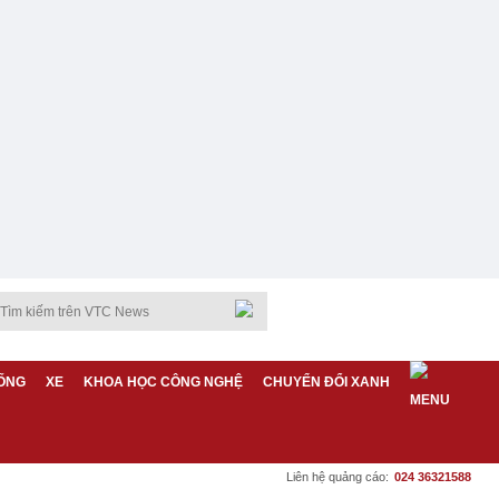
ỐNG
XE
KHOA HỌC CÔNG NGHỆ
CHUYỂN ĐỔI XANH
Liên hệ quảng cáo:
024 36321588