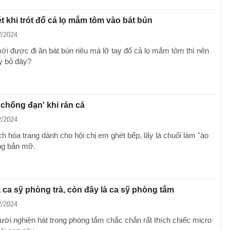
t khi trót đổ cả lọ mắm tôm vào bát bún
2/2024
ới được đi ăn bát bún riêu mà lỡ tay đổ cả lọ mắm tôm thì nên
ay bỏ đây?
 chống đạn' khi rán cá
2/2024
h hóa trang dành cho hội chị em ghét bếp, lấy lá chuối làm "áo
ng bắn mỡ.
 ca sỹ phòng trà, còn đây là ca sỹ phòng tắm
2/2024
ời nghiện hát trong phòng tắm chắc chắn rất thích chiếc micro