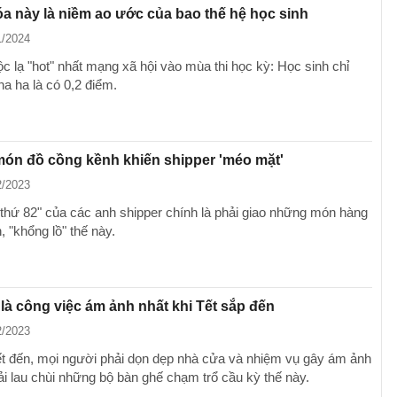
óa này là niềm ao ước của bao thế hệ học sinh
1/2024
c lạ "hot" nhất mạng xã hội vào mùa thi học kỳ: Học sinh chỉ
a ha là có 0,2 điểm.
ón đồ cồng kềnh khiến shipper 'méo mặt'
2/2023
 thứ 82" của các anh shipper chính là phải giao những món hàng
 "khổng lồ" thế này.
là công việc ám ảnh nhất khi Tết sắp đến
2/2023
ết đến, mọi người phải dọn dẹp nhà cửa và nhiệm vụ gây ám ảnh
ải lau chùi những bộ bàn ghế chạm trổ cầu kỳ thế này.