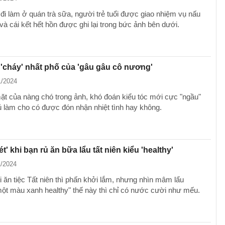
đi làm ở quán trà sữa, người trẻ tuổi được giao nhiệm vụ nấu
và cái kết hết hồn được ghi lại trong bức ảnh bên dưới.
 'cháy' nhất phố của 'gâu gâu cô nương'
1/2024
ặt của nàng chó trong ảnh, khó đoán kiểu tóc mới cực "ngầu"
 làm cho có được đón nhận nhiệt tình hay không.
t' khi bạn rủ ăn bữa lẩu tất niên kiểu 'healthy'
1/2024
ăn tiệc Tất niên thì phấn khởi lắm, nhưng nhìn mâm lẩu
ột màu xanh healthy" thế này thì chỉ có nước cười như mếu.