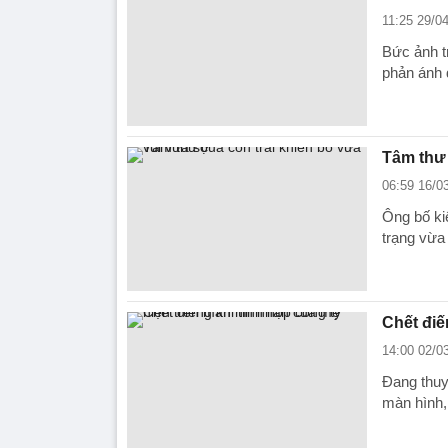
11:25 29/0
Bức ảnh t
phản ánh 
Tâm thư 
06:59 16/0
Ông bố kiể
trạng vừa 
Chết điế
14:00 02/0
Đang thuyế
màn hình,