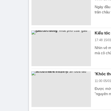
Ngày đầu 
trân châu 
Kiểu tóc
17:48 15/0
Nhìn vẻ m
mà cô chủ
'Khóc thé
11:00 05/0
Được mời 
"nguyên m