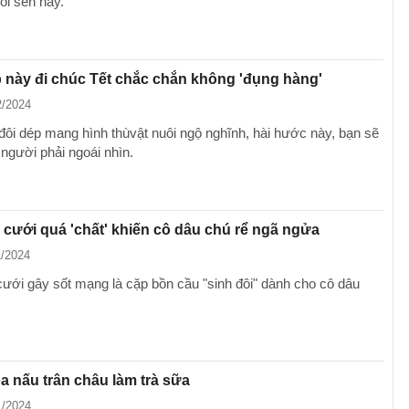
òi sen này.
 này đi chúc Tết chắc chắn không 'đụng hàng'
2/2024
đôi dép mang hình thùvật nuôi ngộ nghĩnh, hài hước này, bạn sẽ
 người phải ngoái nhìn.
cưới quá 'chất' khiến cô dâu chú rể ngã ngửa
1/2024
ưới gây sốt mạng là cặp bồn cầu "sinh đôi" dành cho cô dâu
 nấu trân châu làm trà sữa
1/2024