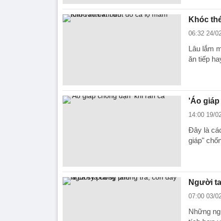
Khóc thé
06:32 24/0
Lâu lắm m
ăn tiếp h
'Áo giáp
14:00 19/0
Đây là các
giáp" chố
Người ta
07:00 03/0
Những ngư