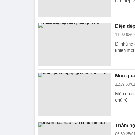
tích hợp v
Diện dép
14:00 02/0
Đi những 
khiến mọi
Món quà 
11:29 30/0
Món quà c
chú rể.
Thảm họa
06:30 25/0