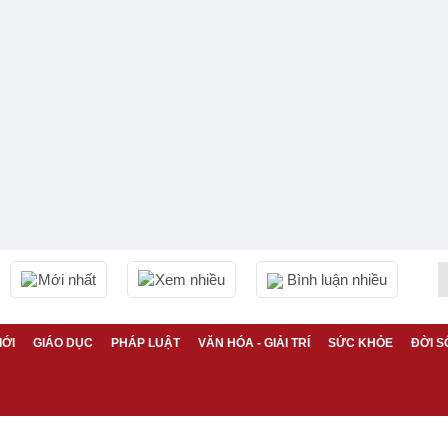
Mới nhất
Xem nhiều
Bình luận nhiều
IỚI
GIÁO DỤC
PHÁP LUẬT
VĂN HÓA - GIẢI TRÍ
SỨC KHỎE
ĐỜI S