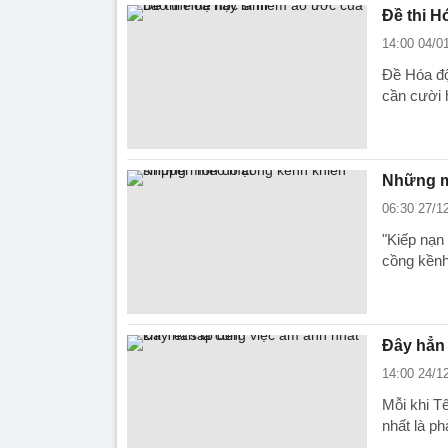
Đề thi H
14:00 04/0
Đề Hóa độ
cần cười h
Những m
06:30 27/1
"Kiếp nạn
cồng kềnh,
Đây hẳn 
14:00 24/1
Mỗi khi T
nhất là ph