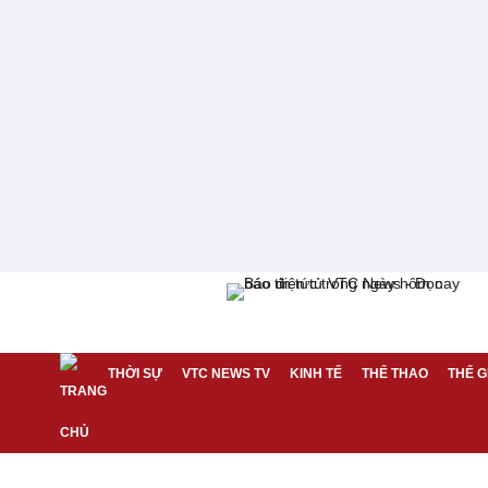
THỜI SỰ
VTC NEWS TV
KINH TẾ
THỂ THAO
THẾ G