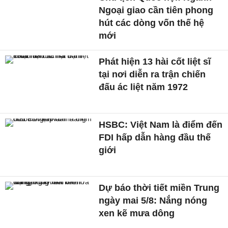
Ngoại giao cần tiên phong
hút các dòng vốn thế hệ
mới
Phát hiện 13 hài cốt liệt sĩ
tại nơi diễn ra trận chiến
đấu ác liệt năm 1972
HSBC: Việt Nam là điểm đến
FDI hấp dẫn hàng đầu thế
giới
Dự báo thời tiết miền Trung
ngày mai 5/8: Nắng nóng
xen kẽ mưa dông