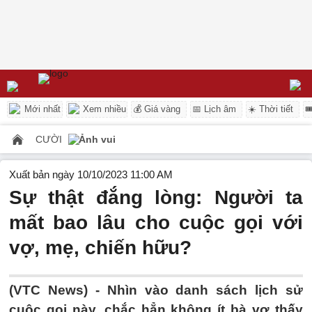
Mới nhất
Xem nhiều
💰 Giá vàng
📅 Lịch âm
☀️ Thời tiết

CƯỜI
Ảnh vui
Xuất bản ngày 10/10/2023 11:00 AM
Sự thật đắng lòng: Người ta
mất bao lâu cho cuộc gọi với
vợ, mẹ, chiến hữu?
(VTC News) -
Nhìn vào danh sách lịch sử
cuộc gọi này, chắc hẳn không ít bà vợ thấy