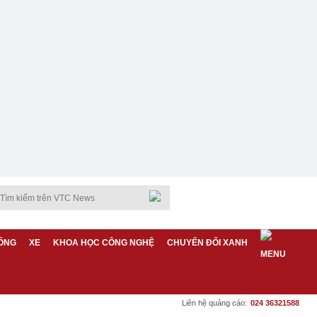
ỐNG
XE
KHOA HỌC CÔNG NGHỆ
CHUYỂN ĐỔI XANH
Liên hệ quảng cáo:
024 36321588