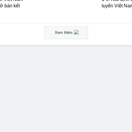
ở bán kết
tuyển Việt Na
Xem thêm