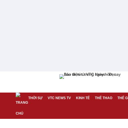
THỜI SỰ
VTC NEWS TV
KINH TẾ
THỂ THAO
THẾ G