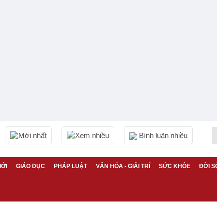
Mới nhất
Xem nhiều
Bình luận nhiều
IỚI
GIÁO DỤC
PHÁP LUẬT
VĂN HÓA - GIẢI TRÍ
SỨC KHỎE
ĐỜI S