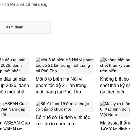
 Rich Paul và cả hai đang
Xem thêm
n đấu tại bán
Một ô tô biển Hà Nội vi
Không biết bơi
up 2026, danh
phạm tốc độ 21 lần trong
chết thần kỳ sa
tiếp mới nhất
một tháng tại Phú Thọ
dạt trên biển
Bộ Y tế có 19 đơn vị thuộc
ng ASEAN Cup
Malaysia thắn
cơ cấu tổ chức mới
t: Việt Nam
1-0: Xác định 