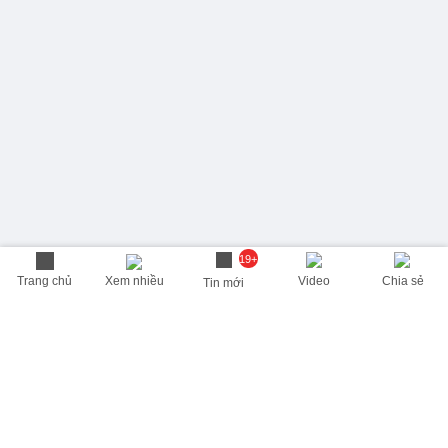
19+
Trang chủ
Xem nhiều
Video
Chia sẻ
Tin mới