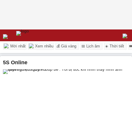
Mới nhất
Xem nhiều
💰 Giá vàng
📅 Lịch âm
☀️ Thời tiết

5S Online