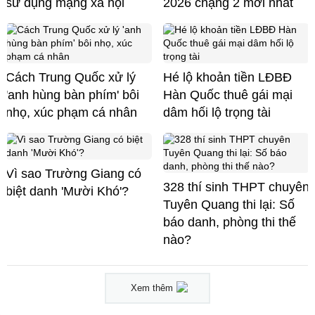
sử dụng mạng xã hội
2026 chặng 2 mới nhất
Cách Trung Quốc xử lý
Hé lộ khoản tiền LĐBĐ
'anh hùng bàn phím' bôi
Hàn Quốc thuê gái mại
nhọ, xúc phạm cá nhân
dâm hối lộ trọng tài
Vì sao Trường Giang có
328 thí sinh THPT chuyên
biệt danh 'Mười Khó'?
Tuyên Quang thi lại: Số
báo danh, phòng thi thế
nào?
Xem thêm