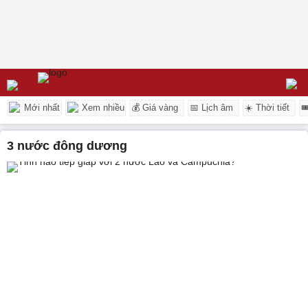
Mới nhất
Xem nhiều
💰 Giá vàng
📅 Lịch âm
☀️ Thời tiết

3 nước đông dương