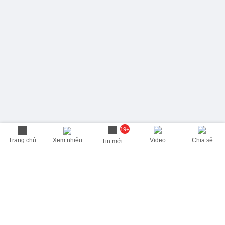
19+
Trang chủ
Xem nhiều
Video
Chia sẻ
Tin mới