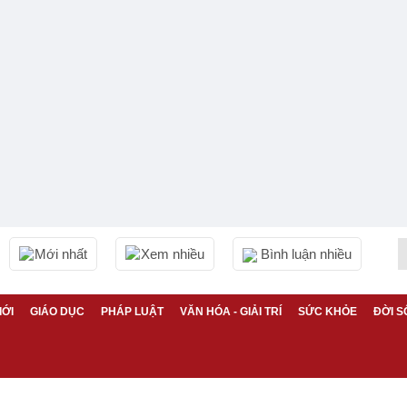
Mới nhất
Xem nhiều
Bình luận nhiều
IỚI
GIÁO DỤC
PHÁP LUẬT
VĂN HÓA - GIẢI TRÍ
SỨC KHỎE
ĐỜI S