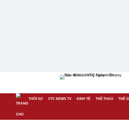
THỜI SỰ
VTC NEWS TV
KINH TẾ
THỂ THAO
THẾ G