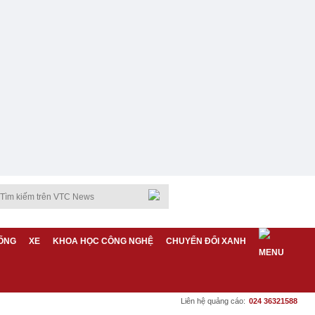
ỐNG
XE
KHOA HỌC CÔNG NGHỆ
CHUYỂN ĐỔI XANH
Liên hệ quảng cáo:
024 36321588