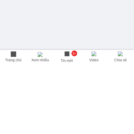
3+
Trang chủ
Xem nhiều
Video
Chia sẻ
Tin mới