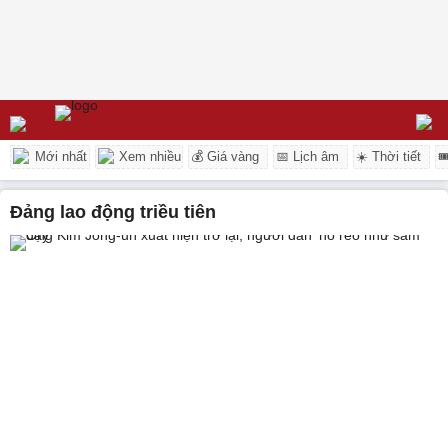
Mới nhất
Xem nhiều
💰 Giá vàng
📅 Lịch âm
☀️ Thời tiết

đảng lao động triều tiên