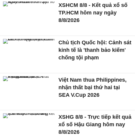
XSHCM 8/8 - Kết quả xổ số
TP.HCM hôm nay ngày
8/8/2026
Chủ tịch Quốc hội: Cảnh sát
kinh tế là 'thanh bảo kiếm'
chống tội phạm
Việt Nam thua Philippines,
nhận thất bại thứ hai tại
SEA V.Cup 2026
XSHG 8/8 - Trực tiếp kết quả
xổ số Hậu Giang hôm nay
8/8/2026