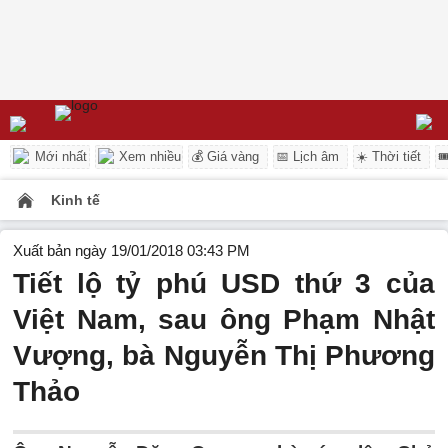
Mới nhất
Xem nhiều
💰 Giá vàng
📅 Lịch âm
☀️ Thời tiết

Kinh tế
Xuất bản ngày 19/01/2018 03:43 PM
Tiết lộ tỷ phú USD thứ 3 của
Việt Nam, sau ông Phạm Nhật
Vượng, bà Nguyễn Thị Phương
Thảo