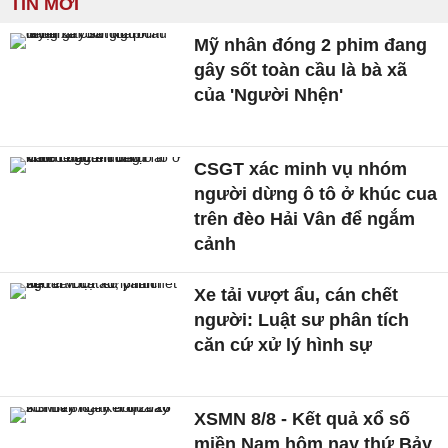
TIN MỚI
Mỹ nhân đóng 2 phim đang
gây sốt toàn cầu là bà xã
của 'Người Nhện'
CSGT xác minh vụ nhóm
người dừng ô tô ở khúc cua
trên đèo Hải Vân để ngắm
cảnh
Xe tải vượt ẩu, cán chết
người: Luật sư phân tích
căn cứ xử lý hình sự
XSMN 8/8 - Kết quả xổ số
miền Nam hôm nay thứ Bảy