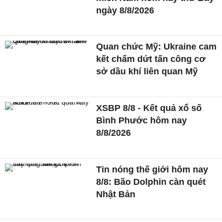
ngày 8/8/2026
Quan chức Mỹ: Ukraine cam
kết chấm dứt tấn công cơ
sở dầu khí liên quan Mỹ
XSBP 8/8 - Kết quả xổ số
Bình Phước hôm nay
8/8/2026
Tin nóng thế giới hôm nay
8/8: Bão Dolphin càn quét
Nhật Bản