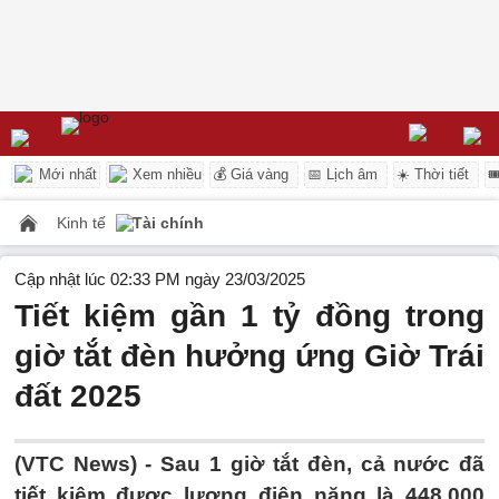
Mới nhất
Xem nhiều
💰 Giá vàng
📅 Lịch âm
☀️ Thời tiết

Kinh tế
Tài chính
Cập nhật lúc 02:33 PM ngày 23/03/2025
Tiết kiệm gần 1 tỷ đồng trong
giờ tắt đèn hưởng ứng Giờ Trái
đất 2025
(VTC News) -
Sau 1 giờ tắt đèn, cả nước đã
tiết kiệm được lượng điện năng là 448.000