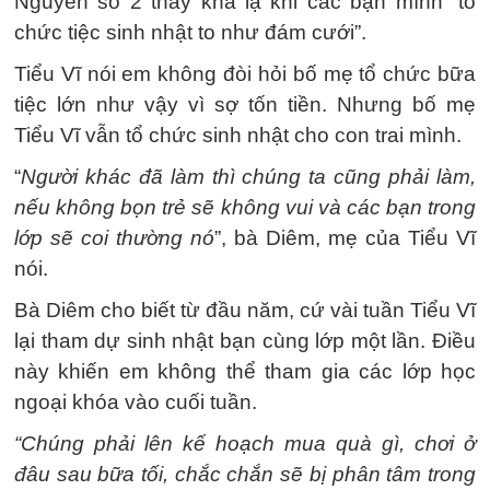
Nguyên số 2 thấy khá lạ khi các bạn mình “tổ
chức tiệc sinh nhật to như đám cưới”.
Tiểu Vĩ nói em không đòi hỏi bố mẹ tổ chức bữa
tiệc lớn như vậy vì sợ tốn tiền. Nhưng bố mẹ
Tiểu Vĩ vẫn tổ chức sinh nhật cho con trai mình.
“
Người khác đã làm thì chúng ta cũng phải làm,
nếu không bọn trẻ sẽ không vui và các bạn trong
lớp sẽ coi thường nó
”, bà Diêm, mẹ của Tiểu Vĩ
nói.
Bà Diêm cho biết từ đầu năm, cứ vài tuần Tiểu Vĩ
lại tham dự sinh nhật bạn cùng lớp một lần. Điều
này khiến em không thể tham gia các lớp học
ngoại khóa vào cuối tuần.
“Chúng phải lên kế hoạch mua quà gì, chơi ở
đâu sau bữa tối, chắc chắn sẽ bị phân tâm trong