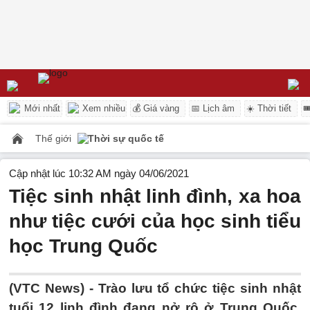
Mới nhất
Xem nhiều
💰 Giá vàng
📅 Lịch âm
☀️ Thời tiết

Thế giới
Thời sự quốc tế
Cập nhật lúc 10:32 AM ngày 04/06/2021
Tiệc sinh nhật linh đình, xa hoa
như tiệc cưới của học sinh tiểu
học Trung Quốc
(VTC News) -
Trào lưu tổ chức tiệc sinh nhật
tuổi 12 linh đình đang nở rộ ở Trung Quốc,