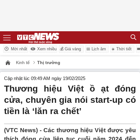
Mới nhất
Xem nhiều
💰 Giá vàng
📅 Lịch âm
☀️ Thời tiết

Kinh tế
Thị trường
Cập nhật lúc 09:49 AM ngày 19/02/2025
Thương hiệu Việt ồ ạt đóng
cửa, chuyên gia nói start-up có
tiền là ‘lăn ra chết’
(VTC News) -
Các thương hiệu Việt được yêu
thích đóng cửa liên tục cuối năm 2024 đến