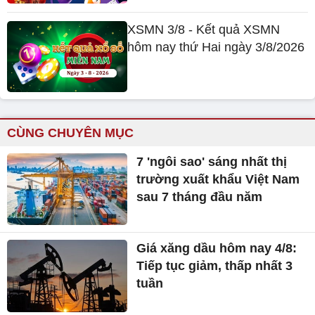
XSMN 3/8 - Kết quả XSMN
hôm nay thứ Hai ngày 3/8/2026
CÙNG CHUYÊN MỤC
7 'ngôi sao' sáng nhất thị
trường xuất khẩu Việt Nam
sau 7 tháng đầu năm
Giá xăng dầu hôm nay 4/8:
Tiếp tục giảm, thấp nhất 3
tuần