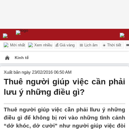
Mới nhất
Xem nhiều
💰 Giá vàng
📅 Lịch âm
☀️ Thời tiết

Kinh tế
Xuất bản ngày 23/02/2016 06:50 AM
Thuê người giúp việc cần phải
lưu ý những điều gì?
Thuê người giúp việc cần phải llưu ý những
điều gì để không bị rơi vào những tình cảnh
“dở khóc, dở cười” như người giúp việc đòi