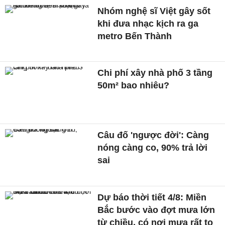
Nhóm nghệ sĩ Việt gây sốt
khi đưa nhạc kịch ra ga
metro Bến Thành
Chi phí xây nhà phố 3 tầng
50m² bao nhiêu?
Câu đố 'ngược đời': Càng
nóng càng co, 90% trả lời
sai
Dự báo thời tiết 4/8: Miền
Bắc bước vào đợt mưa lớn
từ chiều, có nơi mưa rất to