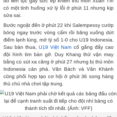
đó liên tục gây sức ép khiến thủ môn Xuân Tín
có một tình huống xử lý lỗi ở phút 11 nhưng kịp
sửa sai.
Bước ngoặt đến ở phút 22 khi Salempessy cướp
bóng ngay trước vòng cấm rồi băng xuống dứt
điểm lạnh lùng, mở tỷ số 1-0 cho U19 Indonesia.
Sau bàn thua,
U19 Việt Nam
cố gắng đẩy cao
đội hình tìm bàn gỡ. Duy Khang thử vận may
bằng cú sút xa căng ở phút 27 nhưng bị thủ môn
Indonesia cản phá. Văn Bách và Văn Khánh
cũng phối hợp tạo cơ hội ở phút 36 song hàng
thủ chủ nhà chơi tập trung.