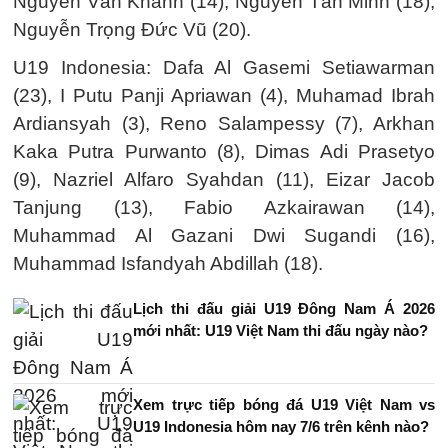
Nguyễn Văn Khánh (14), Nguyễn Tấn Minh (18),
Nguyễn Trọng Đức Vũ (20).
U19 Indonesia: Dafa Al Gasemi Setiawarman
(23), I Putu Panji Apriawan (4), Muhamad Ibrah
Ardiansyah (3), Reno Salampessy (7), Arkhan
Kaka Putra Purwanto (8), Dimas Adi Prasetyo
(9), Nazriel Alfaro Syahdan (11), Eizar Jacob
Tanjung (13), Fabio Azkairawan (14),
Muhammad Al Gazani Dwi Sugandi (16),
Muhammad Isfandyah Abdillah (18).
Lịch thi đấu giải U19 Đông Nam Á 2026
mới nhất: U19 Việt Nam thi đấu ngày nào?
Xem trực tiếp bóng đá U19 Việt Nam vs
U19 Indonesia hôm nay 7/6 trên kênh nào?