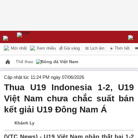
Mới nhất
Xem nhiều
💰 Giá vàng
📅 Lịch âm
☀️ Thời tiết

Thể thao
Bóng đá Việt Nam
Cập nhật lúc 11:24 PM ngày 07/06/2026
Thua U19 Indonesia 1-2, U19
Việt Nam chưa chắc suất bán
kết giải U19 Đông Nam Á
Khánh Ly
(VTC News) -
U19 Việt Nam nhận thất bại 1-2