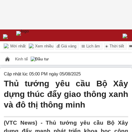
Mới nhất
Xem nhiều
💰 Giá vàng
📅 Lịch âm
☀️ Thời tiết

Kinh tế
Đầu tư
Cập nhật lúc 05:00 PM ngày 05/08/2025
Thủ tướng yêu cầu Bộ Xây
dựng thúc đẩy giao thông xanh
và đô thị thông minh
(VTC News) -
Thủ tướng yêu cầu Bộ Xây
dựng đẩy mạnh phát triển khoa học công