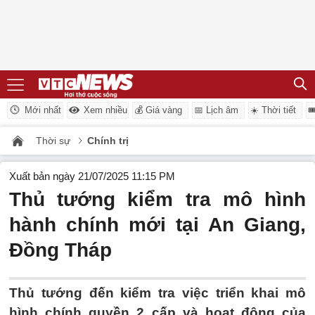
Mới nhất
Xem nhiều
💰 Giá vàng
📅 Lịch âm
☀️ Thời tiết

Thời sự
Chính trị
Xuất bản ngày 21/07/2025 11:15 PM
Thủ tướng kiểm tra mô hình
hành chính mới tại An Giang,
Đồng Tháp
Thủ tướng đến kiểm tra việc triển khai mô
hình chính quyền 2 cấp và hoạt động của