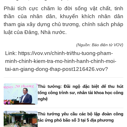
Phải tích cực chăm lo đời sống vật chất, tinh
thần của nhân dân, khuyến khích nhân dân
tham gia xây dựng chủ trương, chính sách pháp
luật của Đảng, Nhà nước.
(Nguồn: Báo điện tử VOV)
Link: https://vov.vn/chinh-tri/thu-tuong-pham-
minh-chinh-kiem-tra-mo-hinh-hanh-chinh-moi-
tai-an-giang-dong-thap-post1216426.vov?
Thủ tướng: Đãi ngộ đặc biệt để thu hút
tổng công trình sư, nhân tài khoa học công
nghệ
Thủ tướng yêu cầu các bộ lập đoàn công
tác ứng phó bão số 3 tại 5 địa phương