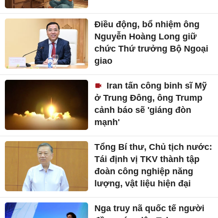
Điều động, bổ nhiệm ông
Nguyễn Hoàng Long giữ
chức Thứ trưởng Bộ Ngoại
giao
Iran tấn công binh sĩ Mỹ
ở Trung Đông, ông Trump
cảnh báo sẽ 'giáng đòn
mạnh'
Tổng Bí thư, Chủ tịch nước:
Tái định vị TKV thành tập
đoàn công nghiệp năng
lượng, vật liệu hiện đại
Nga truy nã quốc tế người