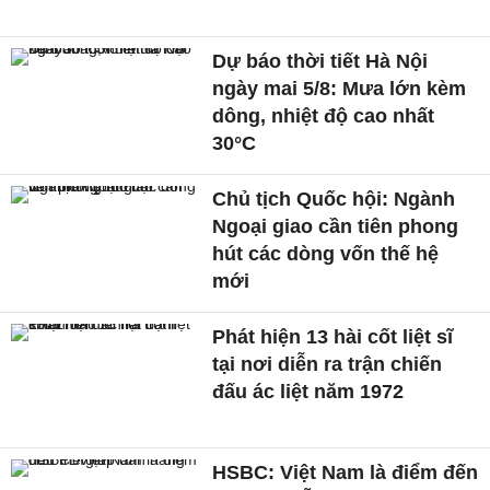
Dự báo thời tiết Hà Nội
ngày mai 5/8: Mưa lớn kèm
dông, nhiệt độ cao nhất
30°C
Chủ tịch Quốc hội: Ngành
Ngoại giao cần tiên phong
hút các dòng vốn thế hệ
mới
Phát hiện 13 hài cốt liệt sĩ
tại nơi diễn ra trận chiến
đấu ác liệt năm 1972
HSBC: Việt Nam là điểm đến