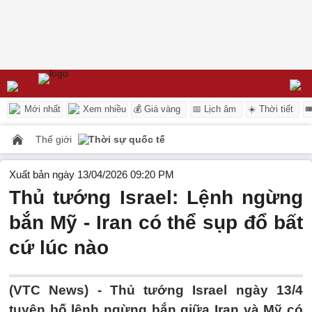
Mới nhất
Xem nhiều
💰 Giá vàng
📅 Lịch âm
☀️ Thời tiết

Thế giới
Thời sự quốc tế
Xuất bản ngày 13/04/2026 09:20 PM
Thủ tướng Israel: Lệnh ngừng
bắn Mỹ - Iran có thể sụp đổ bất
cứ lúc nào
(VTC News) -
Thủ tướng Israel ngày 13/4
tuyên bố lệnh ngừng bắn giữa Iran và Mỹ có