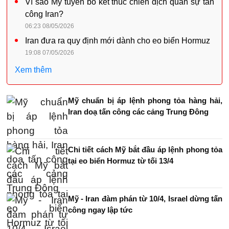
Vì sao Mỹ tuyên bố kết thúc chiến dịch quân sự tấn
công Iran?
06:23 08/05/2026
Iran đưa ra quy định mới dành cho eo biển Hormuz
19:08 07/05/2026
Xem thêm
Mỹ chuẩn bị áp lệnh phong tỏa hàng hải,
Iran doạ tấn công các cảng Trung Đông
Chi tiết cách Mỹ bắt đầu áp lệnh phong tỏa
tại eo biển Hormuz từ tối 13/4
Mỹ - Iran đàm phán từ 10/4, Israel dừng tấn
công ngay lập tức