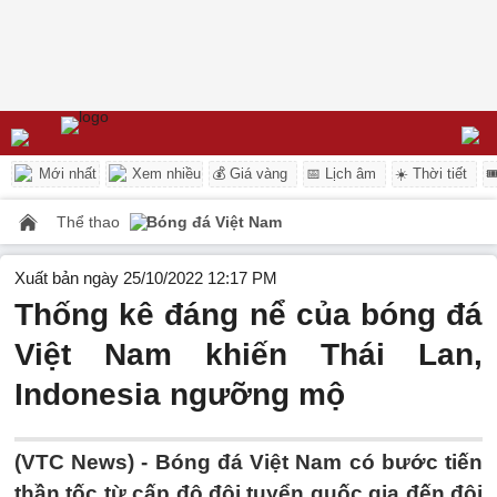
Mới nhất
Xem nhiều
💰 Giá vàng
📅 Lịch âm
☀️ Thời tiết

Thể thao
Bóng đá Việt Nam
Xuất bản ngày 25/10/2022 12:17 PM
Thống kê đáng nể của bóng đá
Việt Nam khiến Thái Lan,
Indonesia ngưỡng mộ
(VTC News) -
Bóng đá Việt Nam có bước tiến
thần tốc từ cấp độ đội tuyển quốc gia đến đội