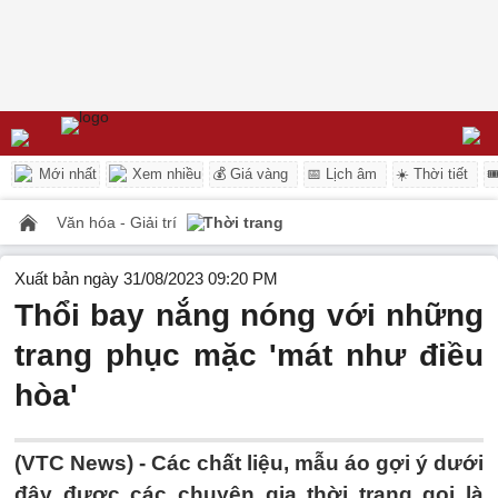
Mới nhất
Xem nhiều
💰 Giá vàng
📅 Lịch âm
☀️ Thời tiết

Văn hóa - Giải trí
Thời trang
Xuất bản ngày 31/08/2023 09:20 PM
Thổi bay nắng nóng với những
trang phục mặc 'mát như điều
hòa'
(VTC News) -
Các chất liệu, mẫu áo gợi ý dưới
đây được các chuyên gia thời trang gọi là