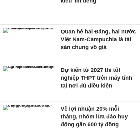
kiều 'im tiếng'
Quan hệ hai Đảng, hai nước
Việt Nam-Campuchia là tài
sản chung vô giá ​
Dự kiến từ 2027 thi tốt
nghiệp THPT trên máy tính
tại nơi đủ điều kiện
Vẽ lợi nhuận 20% mỗi
tháng, nhóm lừa đảo huy
động gần 600 tỷ đồng