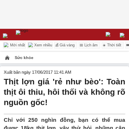
Mới nhất
Xem nhiều
💰 Giá vàng
📅 Lịch âm
☀️ Thời tiết

Sức khỏe
Xuất bản ngày 17/06/2017 11:41 AM
Thịt lợn giá 'rẻ như bèo': Toàn
thịt ôi thiu, hôi thối và không rõ
nguồn gốc!
Chỉ với 250 nghìn đồng, bạn có thể mua
được 18kg thịt lợn, vậy thử hỏi, những cân