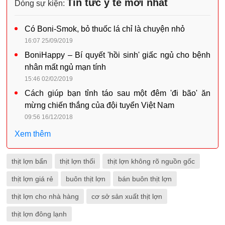
Tin tức y tế mới nhất
Dòng sự kiện:
Có Boni-Smok, bỏ thuốc lá chỉ là chuyện nhỏ
16:07 25/09/2019
BoniHappy – Bí quyết 'hồi sinh' giấc ngủ cho bệnh
nhân mất ngủ mạn tính
15:46 02/02/2019
Cách giúp bạn tỉnh táo sau một đêm 'đi bão' ăn
mừng chiến thắng của đội tuyển Việt Nam
09:56 16/12/2018
Xem thêm
thịt lợn bẩn
thịt lợn thối
thịt lợn không rõ nguồn gốc
thịt lợn giá rẻ
buôn thịt lợn
bán buôn thịt lợn
thịt lợn cho nhà hàng
cơ sở sản xuất thịt lợn
thịt lợn đông lạnh