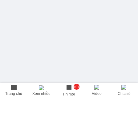
10+
Trang chủ
Xem nhiều
Video
Chia sẻ
Tin mới