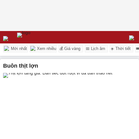
Mới nhất
Xem nhiều
💰 Giá vàng
📅 Lịch âm
☀️ Thời tiết

buôn thịt lợn