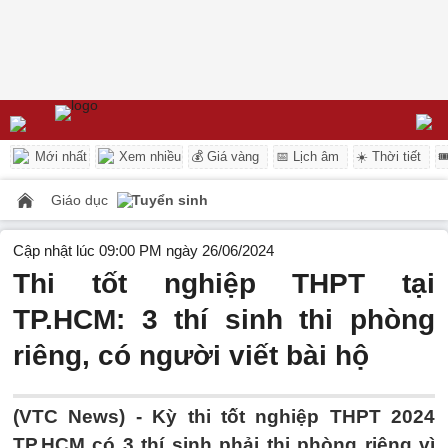
Mới nhất
Xem nhiều
💰 Giá vàng
📅 Lịch âm
☀️ Thời tiết

Giáo dục
Tuyển sinh
Cập nhật lúc 09:00 PM ngày 26/06/2024
Thi tốt nghiệp THPT tại
TP.HCM: 3 thí sinh thi phòng
riêng, có người viết bài hộ
(VTC News) -
Kỳ thi tốt nghiệp THPT 2024
TP.HCM có 3 thí sinh phải thi phòng riêng vì