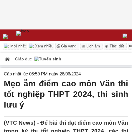
Mới nhất
Xem nhiều
💰 Giá vàng
📅 Lịch âm
☀️ Thời tiết

Giáo dục
Tuyển sinh
Cập nhật lúc 05:59 PM ngày 26/06/2024
Mẹo ẵm điểm cao môn Văn thi
tốt nghiệp THPT 2024, thí sinh
lưu ý
(VTC News) -
Để bài thi đạt điểm cao môn Văn
trong kỳ thi tốt nghiệp THPT 2024, các thí