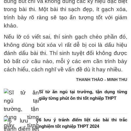
dùng bút chì và không dùng các ký hiệu đặc biệt
trong bài thi. Một bài thi sạch đẹp, ít gạch xóa,
trình bày rõ ràng sẽ tạo ấn tượng tốt với giám
khảo.
Nếu lỡ có viết sai, thí sinh gạch chéo phần đó,
không dùng bút xóa vì rất dễ bị coi là dấu hiệu
đánh dấu bài thi. Thí sinh tuyệt đối không được
bỏ bất cứ câu nào, mỗi ý các em cần trình bày
cách hiểu, cách nghĩ về vấn đề dù ít hay nhiều.
THANH THẢO - MINH THU
Sĩ tử ăn ngủ tại trường, tận dụng từng
giây từng phút ôn thi tốt nghiệp THPT
6 lưu ý tránh điểm liệt các bài thi trắc
nghiệm tốt nghiệp THPT 2024