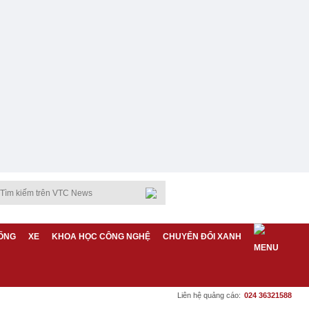
ỐNG
XE
KHOA HỌC CÔNG NGHỆ
CHUYỂN ĐỔI XANH
Liên hệ quảng cáo:
024 36321588