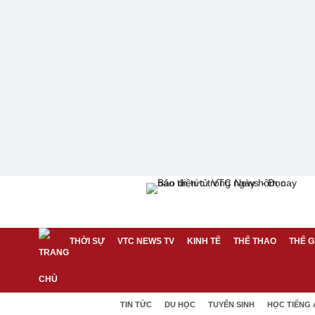
THỜI SỰ
VTC NEWS TV
KINH TẾ
THỂ THAO
THẾ G
TIN TỨC
DU HỌC
TUYỂN SINH
HỌC TIẾNG