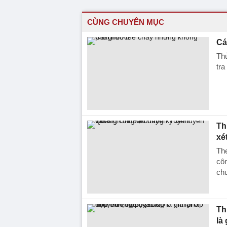
CÙNG CHUYÊN MỤC
Cá
Thử
tra
Th
xé
The
côn
chư
Th
là