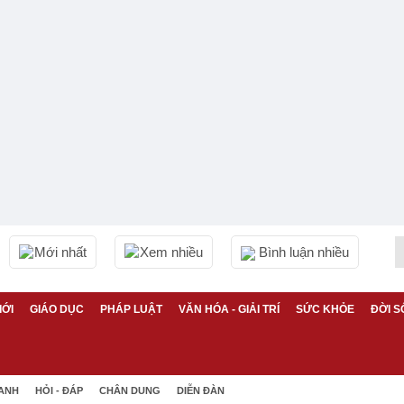
Mới nhất
Xem nhiều
Bình luận nhiều
IỚI
GIÁO DỤC
PHÁP LUẬT
VĂN HÓA - GIẢI TRÍ
SỨC KHỎE
ĐỜI S
 ANH
HỎI - ĐÁP
CHÂN DUNG
DIỄN ĐÀN