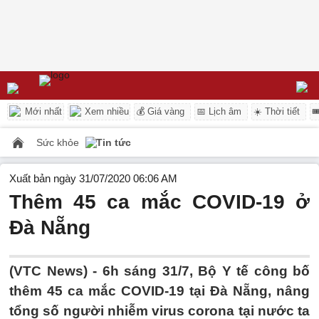
Mới nhất
Xem nhiều
💰 Giá vàng
📅 Lịch âm
☀️ Thời tiết

Sức khỏe
Tin tức
Xuất bản ngày 31/07/2020 06:06 AM
Thêm 45 ca mắc COVID-19 ở
Đà Nẵng
(VTC News) -
6h sáng 31/7, Bộ Y tế công bố
thêm 45 ca mắc COVID-19 tại Đà Nẵng, nâng
tổng số người nhiễm virus corona tại nước ta