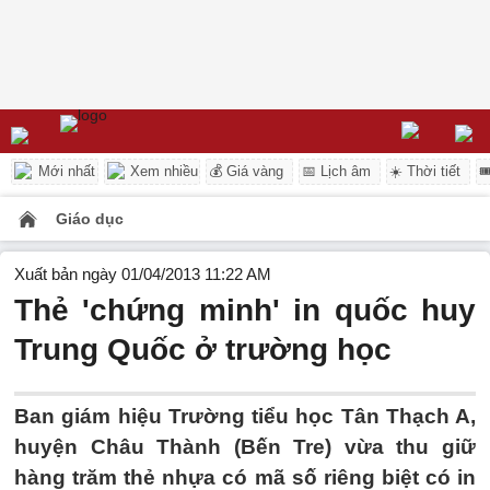
Mới nhất
Xem nhiều
💰 Giá vàng
📅 Lịch âm
☀️ Thời tiết

Giáo dục
Xuất bản ngày 01/04/2013 11:22 AM
Thẻ 'chứng minh' in quốc huy
Trung Quốc ở trường học
Ban giám hiệu Trường tiểu học Tân Thạch A,
huyện Châu Thành (Bến Tre) vừa thu giữ
hàng trăm thẻ nhựa có mã số riêng biệt có in